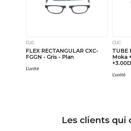
CLIC
CLIC
FLEX RECTANGULAR CXC-
TUBE 
FGGN - Gris - Plan
Moka +
+3.00
L'unité
L'unité
Les clients qui