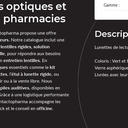
es optiques et
Gamme :
ur pharmacies
Descrip
opharma propose une offre
eurs.
Notre catalogue inclut une
lentilles rigides, solution
Lunettes de lec
lle
, pour répondre aux besoins
entretien lentilles.
en
En
Coloris : Vert et
ques
kit
essentiels comme le
Verre asphériqu
ttes
étui à lunette rigide
, l’
, ou
Livrées avec leur
r ou à la vente libre. Nous
piles auditives
e
, disponibles en
Grâce à une logistique performante
ontactopharma accompagne les
officine
ck et le conseil en
.