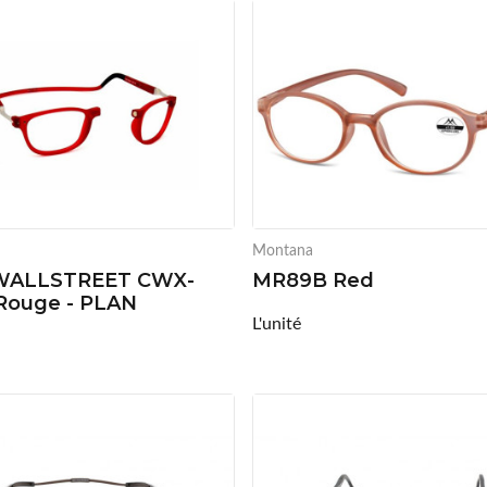
Montana
WALLSTREET CWX-
MR89B Red
Rouge - PLAN
L'unité