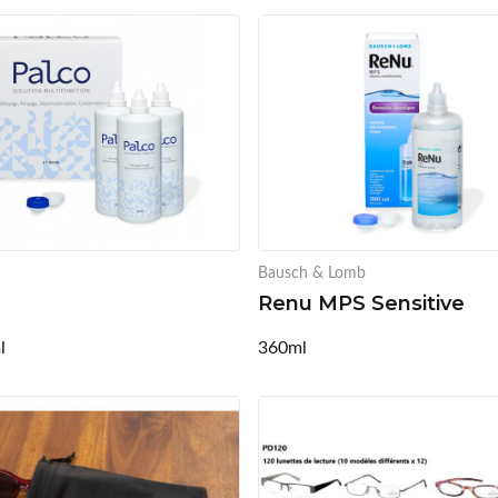
Bausch & Lomb
Renu MPS Sensitive
l
360ml