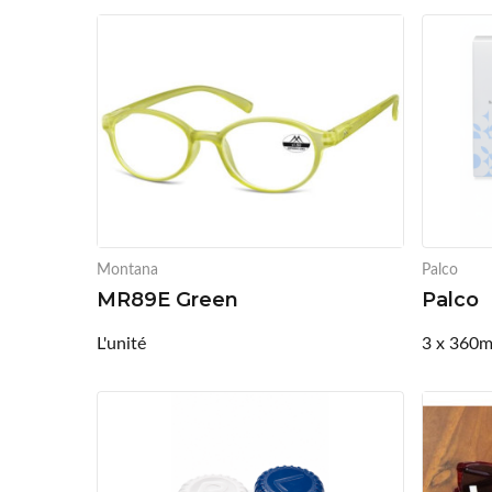
Montana
Palco
MR89E Green
Palco
L'unité
3 x 360m