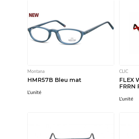
Montana
CLIC
HMR57B Bleu mat
FLEX 
FRRN 
L'unité
L'unité