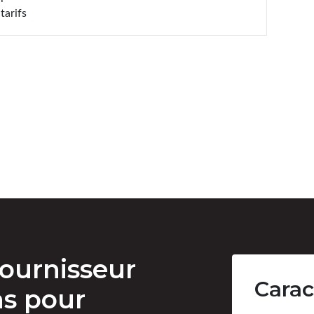
tarifs
ournisseur
Carac
ns pour