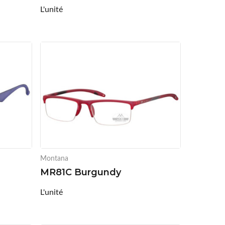
L'unité
Montana
MR81C Burgundy
L'unité