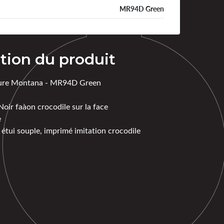
MR94D Green
tion du produit
ture Montana - MR94D Green
 Noir faàon crocodile sur la face
e
 étui souple, imprimé imitation crocodile