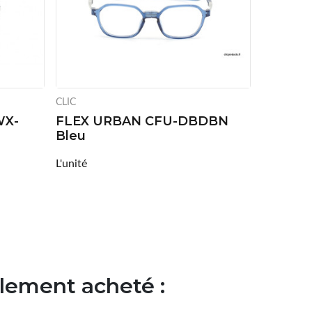
CLIC
WX-
FLEX URBAN CFU-DBDBN
Bleu
L'unité
alement acheté :