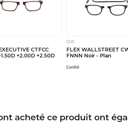
CLIC
EXECUTIVE CTFCC
FLEX WALLSTREET C
1.50D +2.00D +2.50D
FNNN Noir - Plan
D
L'unité
 ont acheté ce produit ont ég