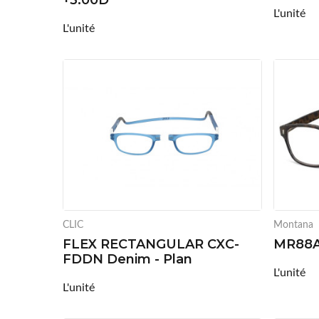
+3.00D
L'unité
L'unité
CLIC
Montana
FLEX RECTANGULAR CXC-
MR88A
FDDN Denim - Plan
L'unité
L'unité