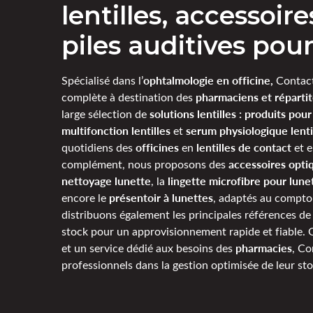
lentilles, accessoir
piles auditives po
ophtalmologie en officine,
Spécialisé dans l’
Contact
pharmaciens et répartit
complète à destination des
solutions lentilles : produits pour 
large sélection de
multifonction lentilles
serum physiologique lenti
et
officines
lentilles de contact
quotidiens des
en
et 
accessoires opti
complément, nous proposons des
nettoyage lunette
lingette microfibre pour lune
, la
présentoir à lunettes
encore le
, adaptés au comptoi
distribuons également les principales références d
stock pour un approvisionnement rapide et fiable. 
pharmacies
et un service dédié aux besoins des
, C
professionnels dans la gestion optimisée de leur sto