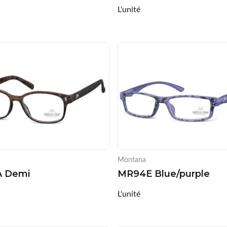
L'unité
Montana
 Demi
MR94E Blue/purple
L'unité