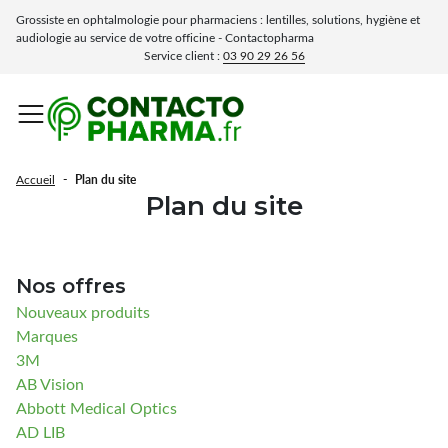
Grossiste en ophtalmologie pour pharmaciens : lentilles, solutions, hygiène et
audiologie au service de votre officine - Contactopharma
Service client :
03 90 29 26 56
Solutions et entretien
Accessoires lunettes &
Présentoirs &
Optique pour officine
Audiologie
Fermer le sous-menu
Fermer le sous-menu
Fermer 
Fermer 
Fermer le sous-menu
Fermer le sous-menu
Fermer le sous-menu
Fermer 
Fermer 
Fermer 
lentilles
Hygiène
accessoires
Menu
Lunettes clip-on & sur-lunettes
Piles auditives
Accueil
Plan du site
Confort & hydratation
Etuis à lunettes
Présentoirs & accessoires
Plan du site
Lunettes de protection
Souples
Lotions pour lentilles
Rigides
Lunettes loupes
Nos offres
Solutions pour lentilles multifonction
Cuir
Solution pour lentilles rigide
Nouveaux produits
Lunettes pour éclipses
Solution pour lentilles souples
Cordons & Chaînes
Marques
Solution oxydante
3M
Lunettes de soleil
Lingettes microfibres
Solution saline
AB Vision
Déprotéinisation lentilles
Abbott Medical Optics
Lingettes nettoyantes
Solutions de rinçage
AD LIB