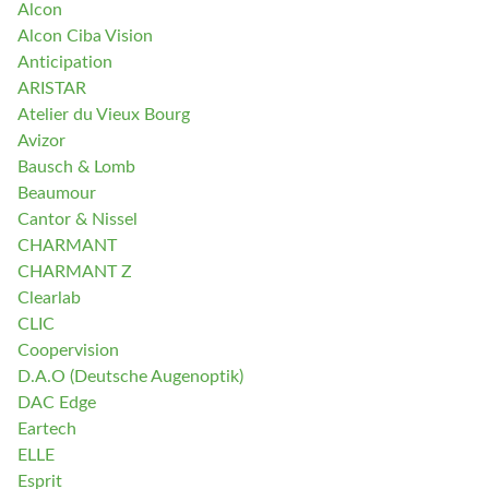
Alcon
Spray désinfectant lunettes
Alcon Ciba Vision
Anticipation
Désinfection UV/UVC (LED,
ARISTAR
rayonnement)
Atelier du Vieux Bourg
Avizor
Bausch & Lomb
Beaumour
Cantor & Nissel
CHARMANT
CHARMANT Z
Clearlab
CLIC
Coopervision
D.A.O (Deutsche Augenoptik)
DAC Edge
Eartech
ELLE
Esprit