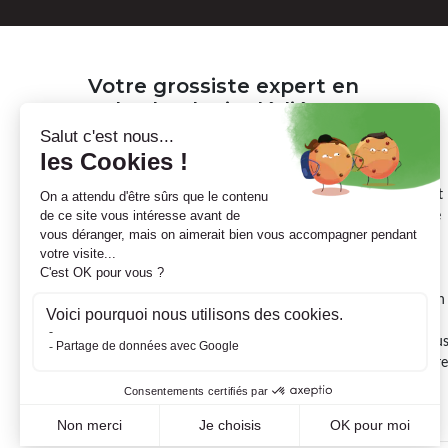
Votre grossiste expert en
ophtalmologie dédié aux
pharmaciens & répartiteurs
Nous sommes
Contactopharma, grossiste expert en
ophtalmologie,
exclusivement réservé aux
pharmaciens
et
répartiteurs.
Nous proposons une sélection rigoureuse de
solutions pour lentilles, produits d’entretien, accessoires
optiques, dispositifs d’hygiène oculaire
et
piles auditives.
Notre engagement : garantir aux officines un
approvisionnement fiable, des marques de référence et un
accompagnement adapté aux exigences du circuit
pharmaceutique. Grâce à une logistique performante, nou
facilitons la gestion de votre stock tout en soutenant votre
rôle de professionnel de santé.