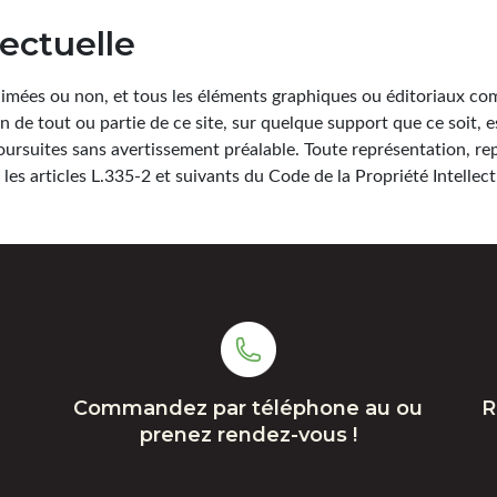
lectuelle
 animées ou non, et tous les éléments graphiques ou éditoriaux 
n de tout ou partie de ce site, sur quelque support que ce soit, 
oursuites sans avertissement préalable. Toute représentation, re
les articles L.335-2 et suivants du Code de la Propriété Intellect
Commandez par téléphone au ou
R
prenez rendez-vous !