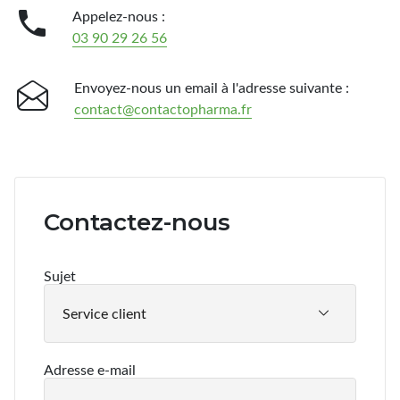

Appelez-nous :
Spray désinfectant lunettes
03 90 29 26 56
Désinfection UV/UVC (LED,
rayonnement)
Envoyez-nous un email à l'adresse suivante :
contact@contactopharma.fr
Contactez-nous
Sujet
Service client
Adresse e-mail