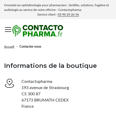
Grossiste en ophtalmologie pour pharmaciens : lentilles, solutions, hygiène et
audiologie au service de votre officine - Contactopharma
Service client :
03 90 29 26 56
Solutions et entretien
Accessoires lunettes &
Présentoirs &
Optique pour officine
Audiologie
Fermer le sous-menu
Fermer le sous-menu
Fermer 
Fermer 
Fermer le sous-menu
Fermer le sous-menu
Fermer le sous-menu
Fermer 
Fermer 
Fermer 
lentilles
Hygiène
accessoires
Menu
Lunettes clip-on & sur-lunettes
Piles auditives
Accueil
Contactez-nous
Confort & hydratation
Etuis à lunettes
Présentoirs & accessoires
Lunettes de protection
Souples
Lotions pour lentilles
Informations de la boutique
Rigides
Lunettes loupes
Solutions pour lentilles multifonction
Cuir
Solution pour lentilles rigide
Contactopharma
Lunettes pour éclipses
Solution pour lentilles souples
Cordons & Chaînes
193 avenue de Strasbourg
Solution oxydante
CS 300 87
Lunettes de soleil
Lingettes microfibres
Solution saline
67173 BRUMATH CEDEX
Déprotéinisation lentilles
France
Lingettes nettoyantes
Solutions de rinçage