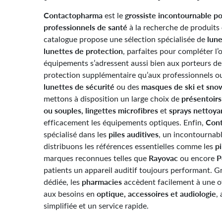
Contactopharma
grossiste incontournable p
est le
professionnels de santé
à la recherche de produits
lune
catalogue propose une sélection spécialisée de
lunettes de protection
, parfaites pour compléter l’o
équipements s’adressent aussi bien aux porteurs de
protection supplémentaire qu’aux professionnels ou
lunettes de sécurité
masques de ski et sno
ou des
présentoirs 
mettons à disposition un large choix de
ou souples, lingettes microfibres
sprays nettoya
et
Con
efficacement les équipements optiques. Enfin,
piles auditives
spécialisé dans les
, un incontournabl
p
distribuons les références essentielles comme les
Rayovac
P
marques reconnues telles que
ou encore
patients un appareil auditif toujours performant. G
pharmacies
dédiée, les
accèdent facilement à une o
optique, accessoires et audiologie
aux besoins en
,
simplifiée et un service rapide.