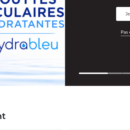
Je
Pas 
nt