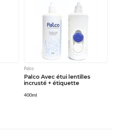
Palco
Rayovac
Palco Avec étui lentilles
Rayovac
incrusté + étiquette
Plaquet
400ml
L'unité