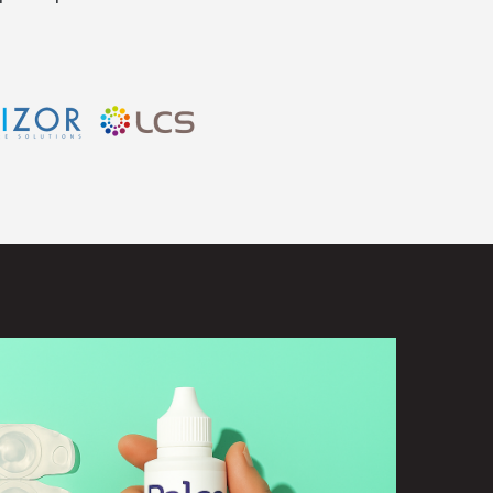
Avizor
LCS