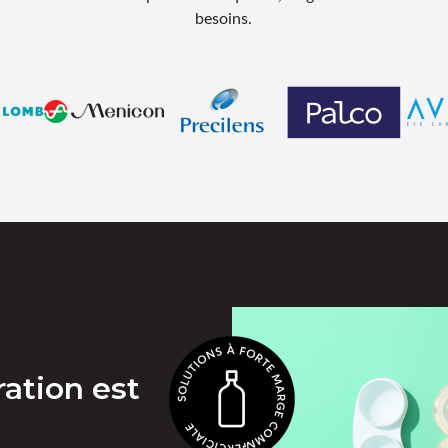
besoins.
Bausch & Lomb
Menicon
Precilens
Palco
ation est