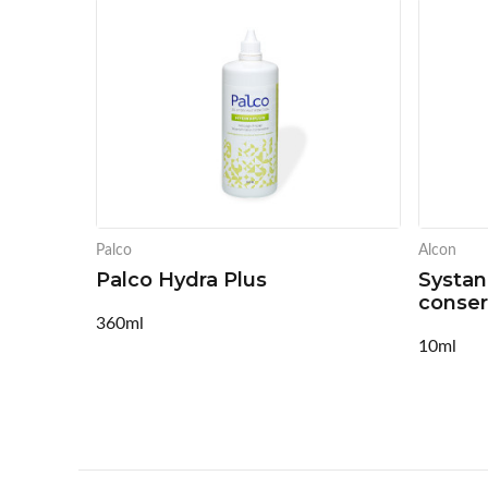
Palco
Alcon
1
Palco Hydra Plus
Systan
conser
nts
360ml
10ml