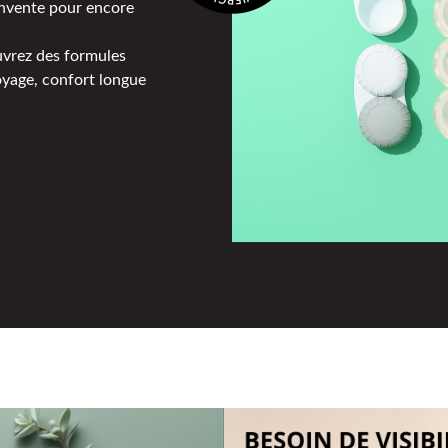
éinvente pour encore
uvrez des formules
oyage, confort longue