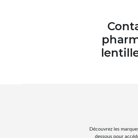
Conta
pharma
lentill
Découvrez les marques
dessous pour accéde