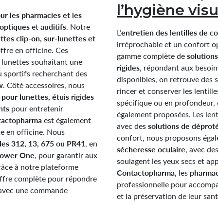
l’hygiène visu
our les pharmacies
et les
optiques
auditifs
et
. Notre
entretien des lentilles de c
L’
ttes clip-on, sur-lunettes et
irréprochable et un confort o
ffre en officine. Ces
solutions
gamme complète de
 lunettes souhaitant une
rigides
, répondant aux besoins
 sportifs recherchant des
disponibles, on retrouve des s
w
. Côté accessoires, nous
rincer et conserver les lentil
pour lunettes, étuis rigides
spécifique ou en profondeur,
nts
pour entretenir
également proposées. Les lenti
tactopharma
est également
solutions de déproté
avec des
e en officine. Nous
confort, nous proposons éga
iles 312, 13, 675 ou PR41
, en
sécheresse oculaire
, avec de
ower One
, pour garantir aux
soulagent les yeux secs et a
râce à notre plateforme
Contactopharma
pharmac
, les
ffre complète pour répondre
professionnelle pour accompa
 avec une commande
et la préservation de leur sant