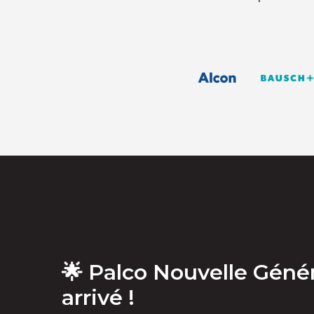
Alcon
🌟 Palco Nouvelle Génér
arrivé !