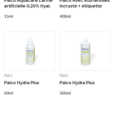
Palco Aquacare Larme
Palco Avec étui lentilles
artificielle 0,20% Hyal.
incrusté + étiquette
15ml
400ml
Palco
Palco
Palco Hydra Plus
Palco Hydra Plus
60ml
360ml