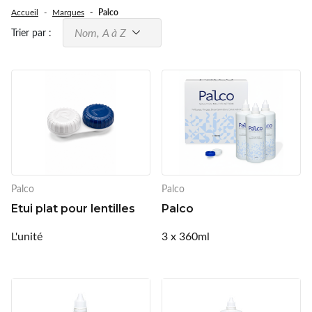
Accueil
Marques
Palco
Spray désinfectant lunettes
Nom, A à Z
Trier par :
Désinfection UV/UVC (LED,
rayonnement)
Palco
Palco
Etui plat pour lentilles
Palco
L'unité
3 x 360ml