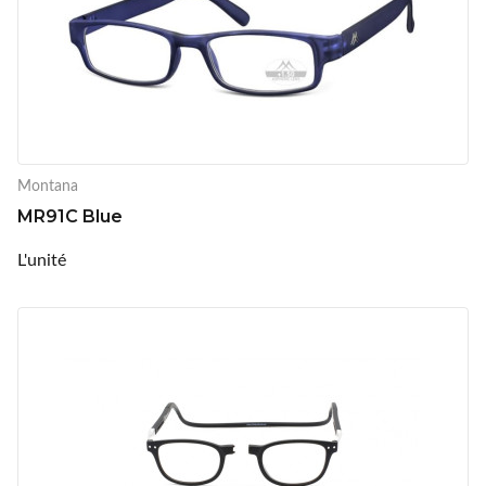
Montana
MR91C Blue
L'unité