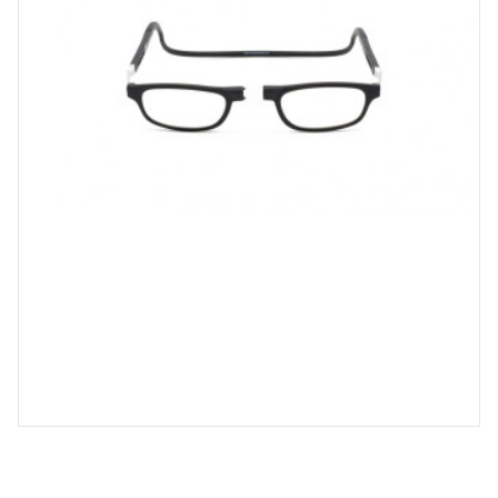
Spray désinfectant lunettes
Désinfection UV/UVC (LED,
rayonnement)