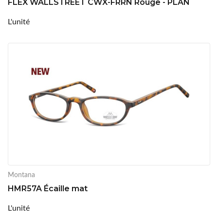
FLEX WALLSTREET CWX-FRRN Rouge - PLAN
L'unité
Montana
HMR57A Écaille mat
L'unité