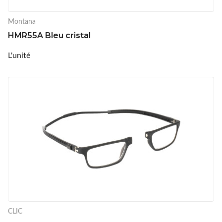
Montana
HMR55A Bleu cristal
L'unité
CLIC