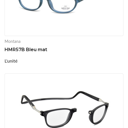
Montana
HMR57B Bleu mat
L'unité