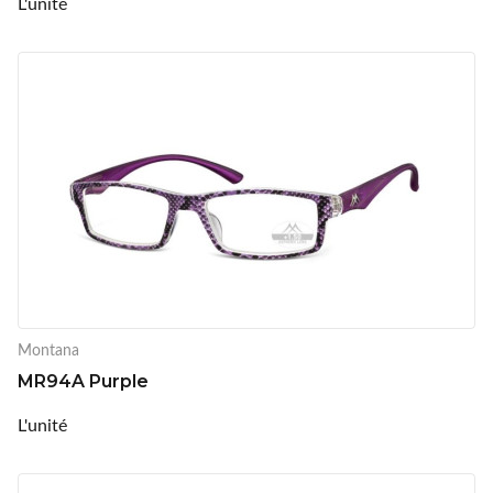
L'unité
Montana
MR94A Purple
L'unité