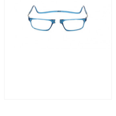
Spray désinfectant lunettes
Désinfection UV/UVC (LED,
rayonnement)