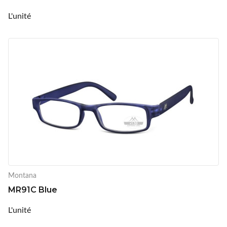
L'unité
Montana
MR91C Blue
L'unité