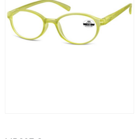
Spray désinfectant lunettes
Désinfection UV/UVC (LED,
rayonnement)