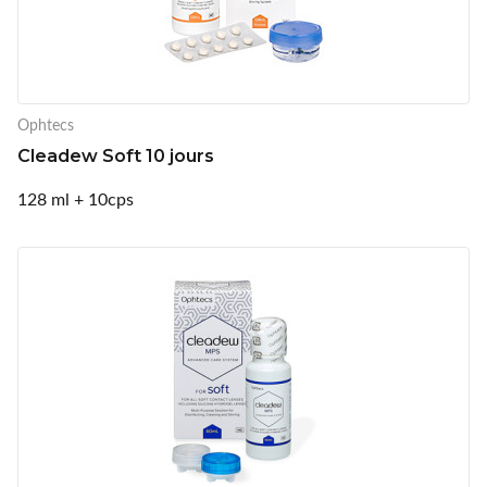
Ophtecs
Cleadew Soft 10 jours
128 ml + 10cps