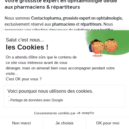
Votre grossiste expert en ophtalmologie dédié
aux pharmaciens & répartiteurs
Nous sommes
Contactopharma, grossiste expert en ophtalmologie,
exclusivement réservé aux
pharmaciens
et
répartiteurs.
Nous
proposons une sélection rigoureuse de
solutions pour lentilles,
produits d’entretien, accessoires optiques, dispositifs d’hygiène
oculaire
et
piles auditives.
Notre engagement : garantir aux
officines un approvisionnement fiable, des marques de référence et
un accompagnement adapté aux exigences du circuit
pharmaceutique. Grâce à une logistique performante, nous
facilitons la gestion de votre stock tout en soutenant votre rôle de
professionnel de santé.
Suivre ContactoPharma
Inscription à la newsletter
Email
S’inscrire