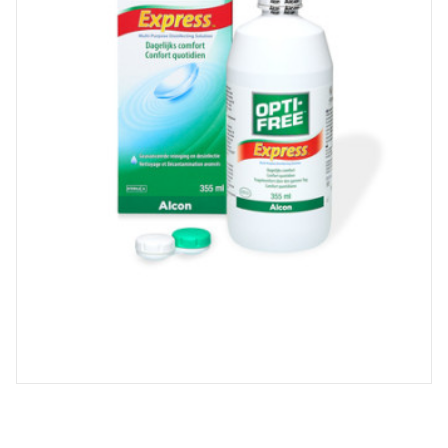
Spray désinfectant lunettes
Désinfection UV/UVC (LED,
rayonnement)