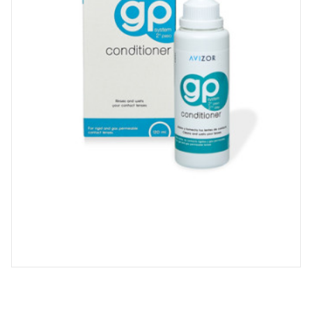
Spray désinfectant lunettes
Désinfection UV/UVC (LED,
rayonnement)