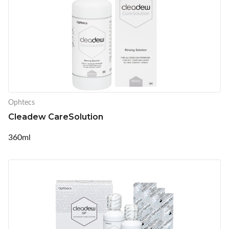
Ophtecs
Cleadew CareSolution
360ml