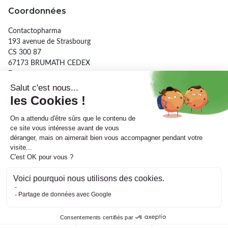
Coordonnées
Contactopharma
193 avenue de Strasbourg
CS 300 87
67173 BRUMATH CEDEX
France
03 90 29 26 56
Informations
A propos
IriSoft
Supervision
Tous droits réservés. Contactopharma © -
Grossiste en lentilles, hygiène
oculaire et audiologie pour officines
Réalisé par
Adipso