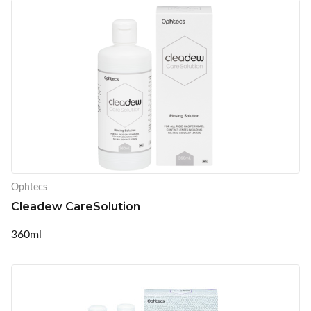
Ophtecs
Cleadew CareSolution
360ml