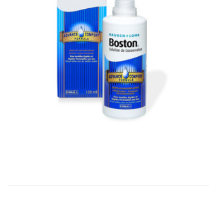
Spray désinfectant lunettes
Désinfection UV/UVC (LED,
rayonnement)