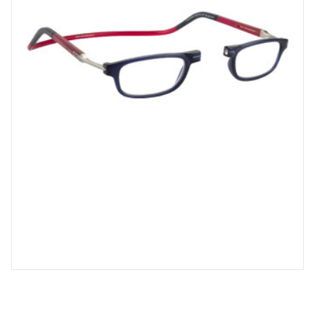
Spray désinfectant lunettes
Désinfection UV/UVC (LED,
rayonnement)