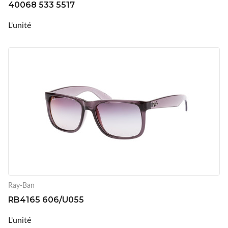
40068 533 5517
L'unité
Ray-Ban
RB4165 606/U055
L'unité