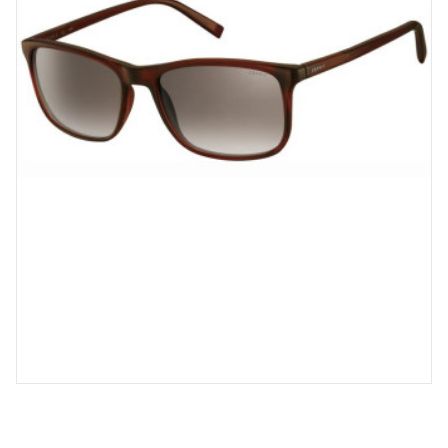
Spray désinfectant lunettes
Désinfection UV/UVC (LED,
rayonnement)