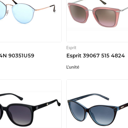
Esprit
4N 90351U59
Esprit 39067 515 4824
L'unité