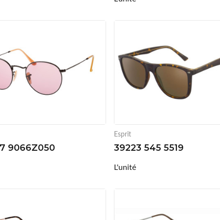
Esprit
7 9066Z050
39223 545 5519
L'unité