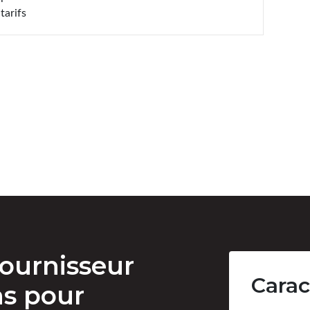
tarifs
ournisseur
Carac
ns pour