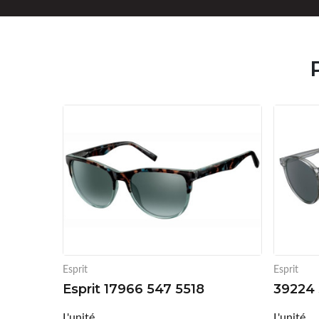
Esprit
Esprit
Esprit 17966 547 5518
39224 
L'unité
L'unité