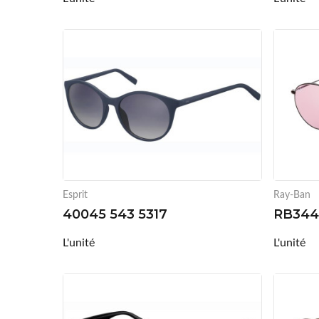
Esprit
Ray-Ban
40045 543 5317
RB344
L'unité
L'unité