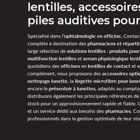
lentilles, accessoir
piles auditives po
ophtalmologie en officine,
Spécialisé dans l’
Contact
pharmaciens et répartit
complète à destination des
solutions lentilles : produits pour 
large sélection de
multifonction lentilles
serum physiologique lenti
et
officines
lentilles de contact
quotidiens des
en
et 
accessoires opti
complément, nous proposons des
nettoyage lunette
lingette microfibre pour lune
, la
présentoir à lunettes
encore le
, adaptés au comptoi
distribuons également les principales références d
stock pour un approvisionnement rapide et fiable. 
pharmacies
et un service dédié aux besoins des
, C
professionnels dans la gestion optimisée de leur sto