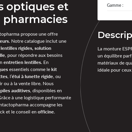
es optiques et
Gamme :
ur pharmacies
Descrip
opharma propose une offre
eurs.
Notre catalogue inclut une
lentilles rigides, solution
La monture ESPRI
lle
, pour répondre aux besoins
un équilibre parf
entretien lentilles.
en
En
matériaux de qual
ques
kit
essentiels comme le
idéale pour ceux
ttes
étui à lunette rigide
, l’
, ou
r ou à la vente libre. Nous
piles auditives
e
, disponibles en
Grâce à une logistique performante
ontactopharma accompagne les
officine
ck et le conseil en
.