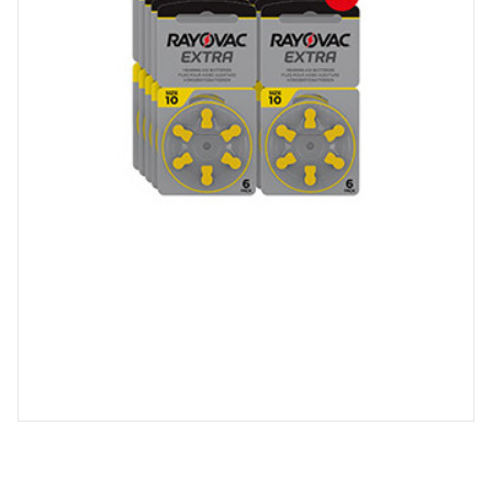
Spray désinfectant lunettes
Désinfection UV/UVC (LED,
rayonnement)