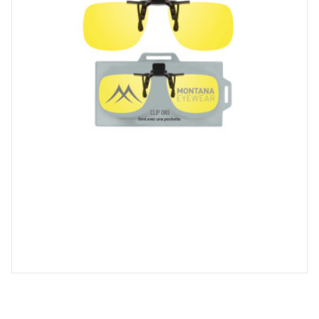
Spray désinfectant lunettes
Désinfection UV/UVC (LED,
rayonnement)