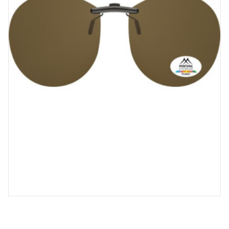
Spray désinfectant lunettes
Désinfection UV/UVC (LED,
rayonnement)