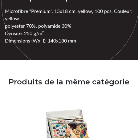
Microfibre "Premium", 15x18 cm, yellow, 100 pcs. Couleur:
yellow
polyester 70%, polyamide 30%
Densité: 250 g/m²
Dimensions (WxH): 140x180 mm
Produits de la même catégorie