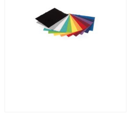
Spray désinfectant lunettes
Désinfection UV/UVC (LED,
rayonnement)