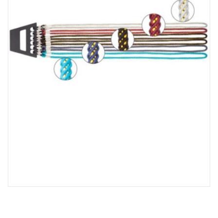
Spray désinfectant lunettes
Désinfection UV/UVC (LED,
rayonnement)