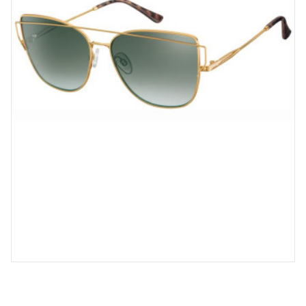
Spray désinfectant lunettes
Désinfection UV/UVC (LED,
rayonnement)