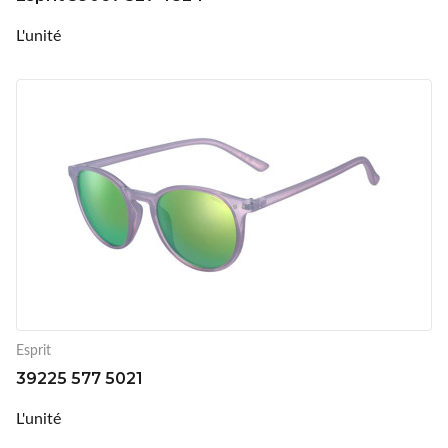
L'unité
Esprit
39225 577 5021
L'unité