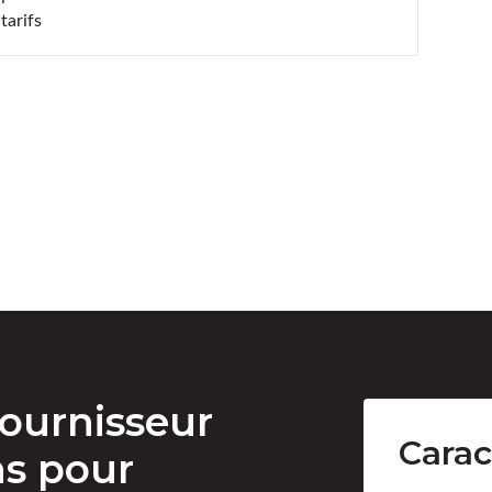
tarifs
ournisseur
Carac
ns pour