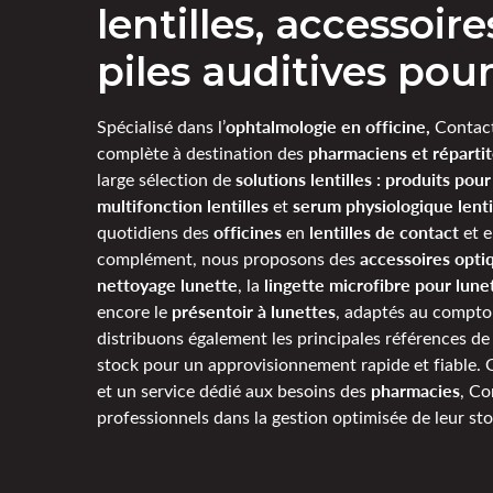
lentilles, accessoir
piles auditives po
ophtalmologie en officine,
Spécialisé dans l’
Contact
pharmaciens et répartit
complète à destination des
solutions lentilles : produits pour 
large sélection de
multifonction lentilles
serum physiologique lenti
et
officines
lentilles de contact
quotidiens des
en
et 
accessoires opti
complément, nous proposons des
nettoyage lunette
lingette microfibre pour lune
, la
présentoir à lunettes
encore le
, adaptés au comptoi
distribuons également les principales références d
stock pour un approvisionnement rapide et fiable. 
pharmacies
et un service dédié aux besoins des
, C
professionnels dans la gestion optimisée de leur sto