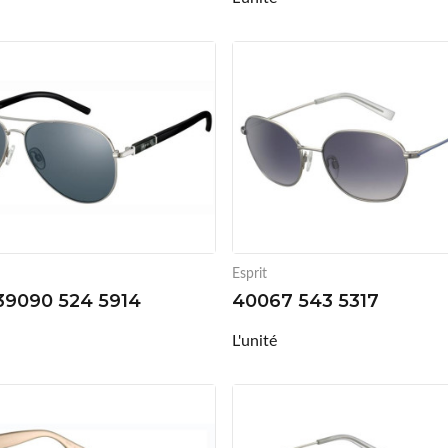
Esprit
 39090 524 5914
40067 543 5317
L'unité