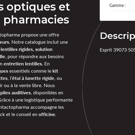
es optiques et
Gamme :
ur pharmacies
Descrip
opharma propose une offre
eurs.
Notre catalogue inclut une
lentilles rigides, solution
Esprit 39073 50
lle
, pour répondre aux besoins
entretien lentilles.
en
En
ques
kit
essentiels comme le
ttes
étui à lunette rigide
, l’
, ou
r ou à la vente libre. Nous
piles auditives
e
, disponibles en
Grâce à une logistique performante
ontactopharma accompagne les
officine
ck et le conseil en
.