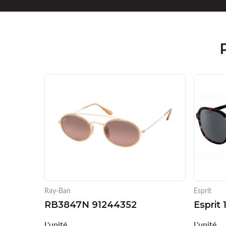
Ray-Ban
Esprit
RB3847N 91244352
Esprit 
L'unité
L'unité