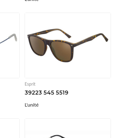
Esprit
39223 545 5519
L'unité