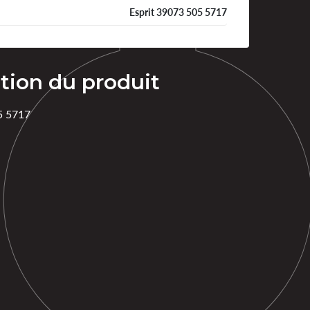
Esprit 39073 505 5717
tion du produit
5 5717