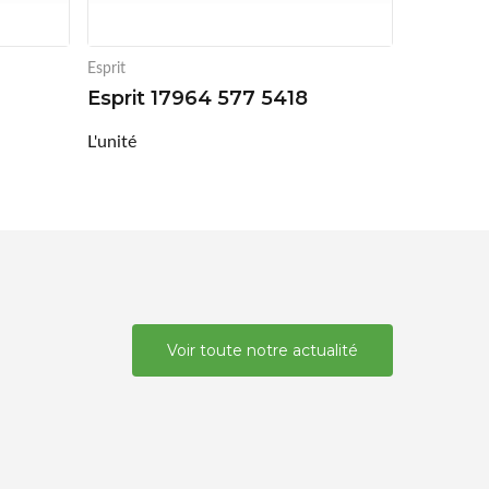
Esprit
Esprit 17964 577 5418
L'unité
Voir toute notre actualité